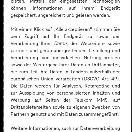
bieten. Mittels der eingesetzten Technologien
ohne die tatsächlichen Daten preiszugeben. Das
können Informationen auf Ihrem Endgerät
bedeutet, dass der Verifizierer die Richtigkeit der
gespeichert, angereichert und gelesen werden.
Aktionen des Prüfers bestätigen kann, ohne auf die
Mit einem Klick auf „Alle akzeptieren“ stimmen Sie
Informationen zuzugreifen, die der Prüfende
dem Zugriff auf Ihr Endgerät zu sowie der
vertraulich halten möchte. Andererseits schützt sMPC
Verarbeitung Ihrer
Daten
, der Webseiten- sowie
die Informationen, indem es sie außerhalb der Kette
partner- und geräteübergreifenden Erstellung und
über mehrere Knoten speichert. Die Daten werden
Verarbeitung von individuellen Nutzungsprofilen
kryptographisch in Teile aufgeteilt, so dass kein
sowie der Weitergabe Ihrer Daten an Drittanbieter,
einzelner Netzwerkteilnehmer etwas über den Inhalt
die zum Teil Ihre Daten in Ländern außerhalb der
europäischen Union verarbeiten (DSGVO Art. 49).
der Daten erfahren kann. Die Knoten können dann mit
Die Daten werden für Analysen, Retargeting und
diesen Daten Berechnungen durchführen, während
zur Ausspielung von personalisierten Inhalten und
der Inhalt der Daten weiterhin geheim bleibt.
Werbung auf Seiten der Telekom MMS, auf
Drittanbieterseiten sowie zu eigenen Zwecken von
Diese Lösung wurde speziell für Aufgaben entwickelt,
Partnern genutzt und mit Daten zusammengeführt.
bei denen es um private Daten von mehreren Nutzern
geht. Sie eignet sich für verschiedene
Weitere Informationen, auch zur Datenverarbeitung