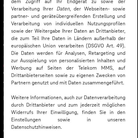
dem Zugriff auf Ihr Endgerät zu sowie der
und echter Praxisnähe auf beiden Seiten.
Verarbeitung Ihrer
Daten
, der Webseiten- sowie
partner- und geräteübergreifenden Erstellung und
Auch abseits klassischer Code Sessions bot das
Verarbeitung von individuellen Nutzungsprofilen
Programm Mehrwert für den Alltag von
sowie der Weitergabe Ihrer Daten an Drittanbieter,
Entwicklungsteams. Jan hebt
Dr. Gernot Starkes
die zum Teil Ihre Daten in Ländern außerhalb der
europäischen Union verarbeiten (DSGVO Art. 49).
Vortrag
hervor:
Die Daten werden für Analysen, Retargeting und
„‚Garbage In‘ ist kein Schicksal: Bessere
zur Ausspielung von personalisierten Inhalten und
Anforderungen für Entwicklungsteams“
zeigte mit
Werbung auf Seiten der Telekom MMS, auf
einfachen, klaren Mitteln, wie Entwickler*innen und
Drittanbieterseiten sowie zu eigenen Zwecken von
Architekt*innen bessere Anforderungen aus
Partnern genutzt und mit Daten zusammengeführt.
Fachbereichen und von Product Ownern
Weitere Informationen, auch zur Datenverarbeitung
herausarbeiten können.
durch Drittanbieter und zum jederzeit möglichen
Widerrufs Ihrer Einwilligung, finden Sie in den
Ein strukturierter Masterplan mit Vision, Zielen,
Einstellungen sowie in unseren
Funktionen und Qualitäten sowie der Verweis auf das
Datenschutzhinweisen.
Open Source Architekturframework
arc42
und das