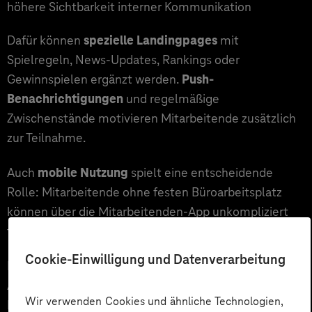
höhere Sichtbarkeit interner Kommunikation
Dafür können
spezielle Landingpages
mit
Spielregeln, News-Updates, Rankings oder
Gewinnspielen ergänzt werden.
Push-
Benachrichtigungen
und regelmäßige
Zwischenstände motivieren Mitarbeitende zusätzlich
zur Teilnahme.
Auch
mobile Nutzung
spielt eine entscheidende
Rolle: Mitarbeitende ohne festen Büroarbeitsplatz
können über die Mitarbeitenden-App unkompliziert
teilnehmen und bleiben so stärker eingebunden.
Cookie-Einwilligung und Datenverarbeitung
Der spielerische Ansatz außerhalb des
Arbeitskontextes macht digitale
Wir verwenden Cookies und ähnliche Technologien,
Kommunikationsräume zugänglicher und stärkt