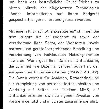
um Ihnen das bestmögliche Online-Erlebnis zu
gleichzeitig Teamgeist sowie Unternehmenskultur.
bieten. Mittels der eingesetzten Technologien
können Informationen auf Ihrem Endgerät
Gamification-Elemente
wie Ranglisten, Bonusfragen,
gespeichert, angereichert und gelesen werden.
Challenges oder kleine Wettbewerbe motivieren
Mitarbeitende zusätzlich zur Teilnahme. Gerade rund
Mit einem Klick auf „Alle akzeptieren“ stimmen Sie
um ein emotionales Großereignis wie die WM 2026
dem Zugriff auf Ihr Endgerät zu sowie der
Verarbeitung Ihrer
Daten
, der Webseiten- sowie
entstehen dadurch neue Gesprächsanlässe und eine
partner- und geräteübergreifenden Erstellung und
höhere
Identifikation
mit dem Unternehmen.
Verarbeitung von individuellen Nutzungsprofilen
sowie der Weitergabe Ihrer Daten an Drittanbieter,
Besonders wirkungsvoll sind
Team-Challenges
die zum Teil Ihre Daten in Ländern außerhalb der
zwischen Standorten, Abteilungen oder
europäischen Union verarbeiten (DSGVO Art. 49).
internationalen Teams. Dadurch wird das WM Tippspiel
Die Daten werden für Analysen, Retargeting und
nicht nur zum Unterhaltungsformat, sondern zu einem
zur Ausspielung von personalisierten Inhalten und
aktiven Instrument für
Community Building
und
Werbung auf Seiten der Telekom MMS, auf
Drittanbieterseiten sowie zu eigenen Zwecken von
Employee Engagement
.
Partnern genutzt und mit Daten zusammengeführt.
Zusätzliche Motivation schaffen attraktive
Gewinne