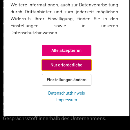
Weitere Informationen, auch zur Datenverarbeitung
wie:
durch Drittanbieter und zum jederzeit möglichen
Widerrufs Ihrer Einwilligung, finden Sie in den
offizielle WM-Fußbälle
Einstellungen sowie in unseren
Datenschutzhinweisen.
Nationaltrikots
Fanpakete
Alle akzeptieren
Technik- und Entertainment-Produkte
Nur erforderliche
Gutscheine oder Team-Events
Einstellungen ändern
Besonders wirkungsvoll:
Führungskräfte oder
Mitglieder der Geschäftsführung als
Datenschutzhinweis
Impressum
„Referenztipper“
einzubinden. Das erhöht die
Sichtbarkeit der Aktion und schafft zusätzlichen
Gesprächsstoff innerhalb des Unternehmens.