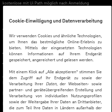
kostenlose mit Ui Path möglich nach Anmeldung
Cookie-Einwilligung und Datenverarbeitung
Agenda
Wir verwenden Cookies und ähnliche Technologien,
um Ihnen das bestmögliche Online-Erlebnis zu
bieten. Mittels der eingesetzten Technologien
1. Einführung in Robotoc Process
können Informationen auf Ihrem Endgerät
gespeichert, angereichert und gelesen werden.
Automation:
Mit einem Klick auf „Alle akzeptieren“ stimmen Sie
Architektur, Evaluation von geeigneten Prozessen,
dem Zugriff auf Ihr Endgerät zu sowie der
Rollen & Rechte
Verarbeitung Ihrer
Daten
, der Webseiten- sowie
partner- und geräteübergreifenden Erstellung und
Evaluation von geeigneten Prozessen
Verarbeitung von individuellen Nutzungsprofilen
sowie der Weitergabe Ihrer Daten an Drittanbieter,
Rollen & Rechte
die zum Teil Ihre Daten in Ländern außerhalb der