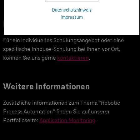
Datenschutzhinweis
Impressum
Individuelles Angebot
Für ein individuelles Schulungsangebot oder eine
spezifische Inhouse-Schulung bei Ihnen vor Ort,
können Sie uns gerne
kontaktieren
.
Weitere Informationen
Zusätzliche Informationen zum Thema "Robotic
Process Automation" finden Sie auf unserer
Portfolioseite:
Application Monitoring
.