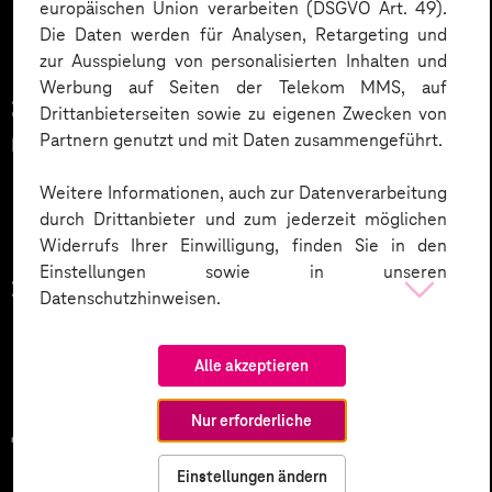
europäischen Union verarbeiten (DSGVO Art. 49).
Die Daten werden für Analysen, Retargeting und
zur Ausspielung von personalisierten Inhalten und
Werbung auf Seiten der Telekom MMS, auf
2. Einführung in das Robotmanagement
Drittanbieterseiten sowie zu eigenen Zwecken von
mit Orchestrator
Partnern genutzt und mit Daten zusammengeführt.
Weitere Informationen, auch zur Datenverarbeitung
durch Drittanbieter und zum jederzeit möglichen
Widerrufs Ihrer Einwilligung, finden Sie in den
Einstellungen sowie in unseren
3. Einführung UiPath Studio
Datenschutzhinweisen.
Alle akzeptieren
Nur erforderliche
4.Best Practises (RPA in der Praxis)
Einstellungen ändern