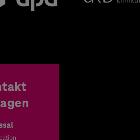
ntakt
Fragen
ssal
cation