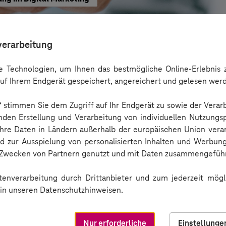
verarbeitung
 Technologien, um Ihnen das bestmögliche Online-Erlebnis z
uf Ihrem Endgerät gespeichert, angereichert und gelesen wer
 vertrauen auf unsere Ex
n“ stimmen Sie dem Zugriff auf Ihr Endgerät zu sowie der Verar
nden Erstellung und Verarbeitung von individuellen Nutzungsp
 Ihre Daten in Ländern außerhalb der europäischen Union ver
nd zur Ausspielung von personalisierten Inhalten und Werbu
n Zwecken von Partnern genutzt und mit Daten zusammengeführ
enverarbeitung durch Drittanbieter und zum jederzeit mögli
e in unseren Datenschutzhinweisen.
Nur erforderliche
Einstellunge