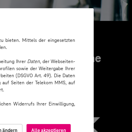
u bieten. Mittels der eingesetzten
den.
pertise. Hier eine
beitung Ihrer
Daten
, der Webseiten-
rofilen sowie der Weitergabe Ihrer
arbeiten (DSGVO Art. 49). Die Daten
ng auf Seiten der Telekom MMS, auf
t.
chen Widerrufs Ihrer Einwilligung,
n ändern
Alle akzeptieren