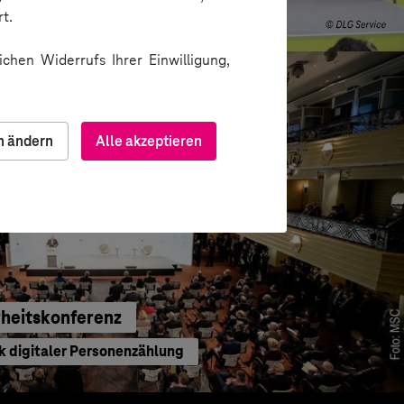
bersetzen mit KI
t.
chen Widerrufs Ihrer Einwilligung,
n ändern
Alle akzeptieren
heitskonferenz
k digitaler Personenzählung