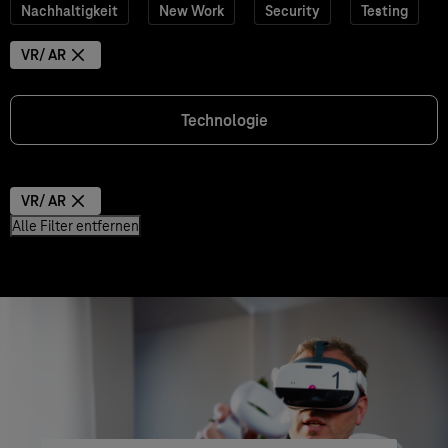
Nachhaltigkeit
New Work
Security
Testing
VR/ AR
Technologie
VR/ AR
Alle Filter entfernen