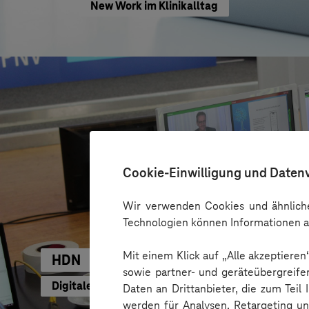
New Work im Klinikalltag
Cookie-Einwilligung und Daten
Wir verwenden Cookies und ähnliche
Technologien können Informationen a
Mit einem Klick auf „Alle akzeptiere
HDN
sowie partner- und geräteübergreife
Digitale Mitgliederversammlung mit rechtssicher
Daten an Drittanbieter, die zum Teil
werden für Analysen, Retargeting u