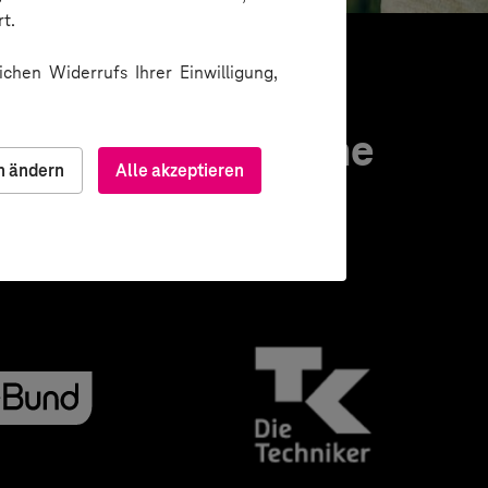
t.
chen Widerrufs Ihrer Einwilligung,
pertise. Hier eine
n ändern
Alle akzeptieren