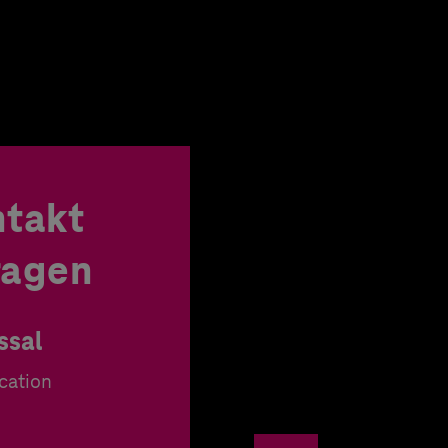
ntakt
Fragen
ssal
cation