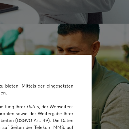
u bieten. Mittels der eingesetzten
den.
beitung Ihrer
Daten
, der Webseiten-
rofilen sowie der Weitergabe Ihrer
Prozesse und Tools für das Recruiting
arbeiten (DSGVO Art. 49). Die Daten
ng auf Seiten der Telekom MMS, auf