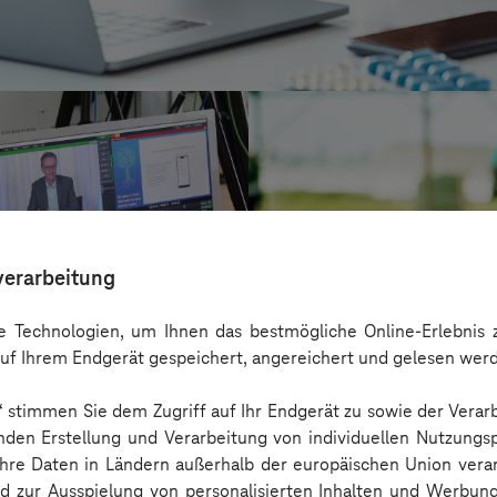
verarbeitung
 Technologien, um Ihnen das bestmögliche Online-Erlebnis z
uf Ihrem Endgerät gespeichert, angereichert und gelesen wer
n“ stimmen Sie dem Zugriff auf Ihr Endgerät zu sowie der Verar
KWS Saat
nden Erstellung und Verarbeitung von individuellen Nutzungsp
em Voting
Global einheitliche 
 Ihre Daten in Ländern außerhalb der europäischen Union ver
nd zur Ausspielung von personalisierten Inhalten und Werbu