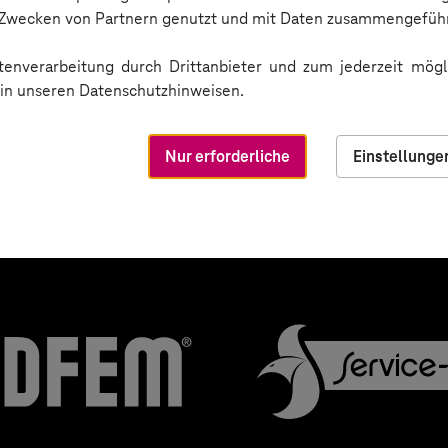
n Zwecken von Partnern genutzt und mit Daten zusammengeführ
enverarbeitung durch Drittanbieter und zum jederzeit mögli
e in unseren Datenschutzhinweisen.
 vertrauen auf unsere Ex
Nur erforderliche
Einstellunge