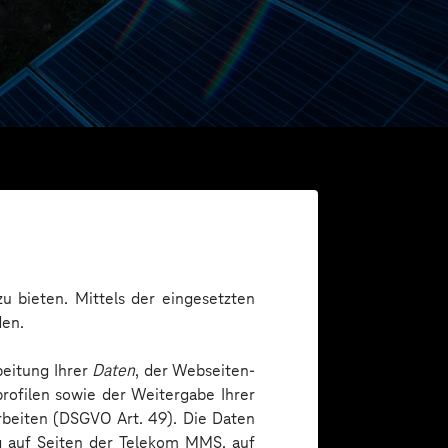
u bieten. Mittels der eingesetzten
den.
beitung Ihrer
Daten
, der Webseiten-
rofilen sowie der Weitergabe Ihrer
arbeiten (DSGVO Art. 49). Die Daten
ng auf Seiten der Telekom MMS, auf