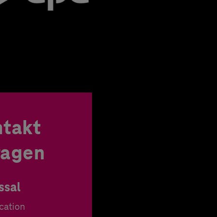
ntakt
Fragen
ssal
cation