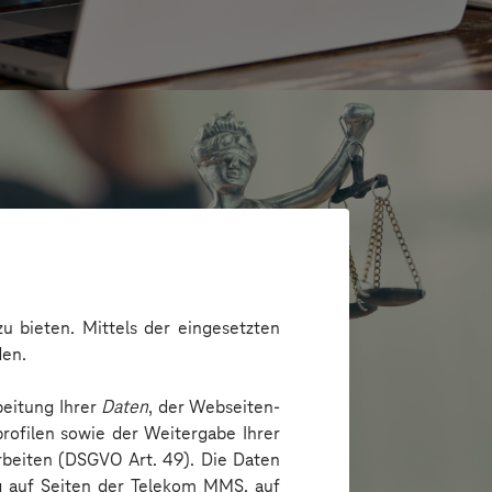
u bieten. Mittels der eingesetzten
den.
beitung Ihrer
Daten
, der Webseiten-
SPRINGER SCHWEIZ
rofilen sowie der Weitergabe Ihrer
nagement-Tool für die Rechtsberatung
arbeiten (DSGVO Art. 49). Die Daten
ng auf Seiten der Telekom MMS, auf