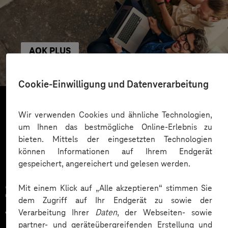
AOK PLUS
Rechtskonform und skalierbar in die Cloud
Cookie-Einwilligung und Datenverarbeitung
Wir verwenden Cookies und ähnliche Technologien,
Mehr laden
um Ihnen das bestmögliche Online-Erlebnis zu
bieten. Mittels der eingesetzten Technologien
können Informationen auf Ihrem Endgerät
gespeichert, angereichert und gelesen werden.
Mit einem Klick auf „Alle akzeptieren“ stimmen Sie
Zahlreiche Unternehmen
dem Zugriff auf Ihr Endgerät zu sowie der
vertrauen auf unsere
Verarbeitung Ihrer
Daten
, der Webseiten- sowie
partner- und geräteübergreifenden Erstellung und