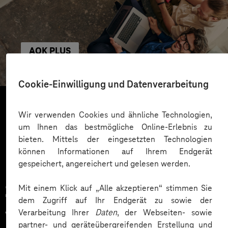
AOK PLUS
Rechtskonform und skalierbar in die Cloud
Cookie-Einwilligung und Datenverarbeitung
Wir verwenden Cookies und ähnliche Technologien,
Mehr laden
um Ihnen das bestmögliche Online-Erlebnis zu
bieten. Mittels der eingesetzten Technologien
können Informationen auf Ihrem Endgerät
gespeichert, angereichert und gelesen werden.
Mit einem Klick auf „Alle akzeptieren“ stimmen Sie
Zahlreiche Unternehmen
dem Zugriff auf Ihr Endgerät zu sowie der
vertrauen auf unsere
Verarbeitung Ihrer
Daten
, der Webseiten- sowie
partner- und geräteübergreifenden Erstellung und