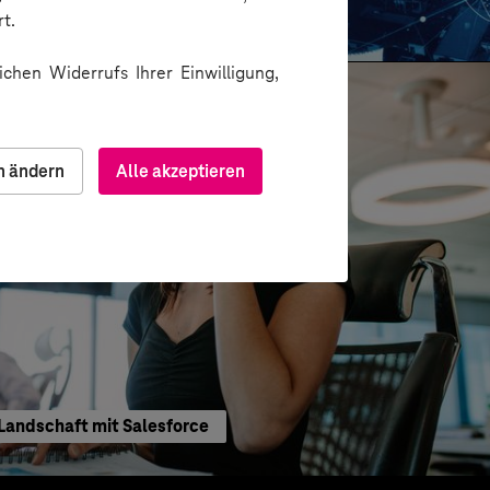
port von Katalogdaten dank RPA
t.
chen Widerrufs Ihrer Einwilligung,
n ändern
Alle akzeptieren
andschaft mit Salesforce