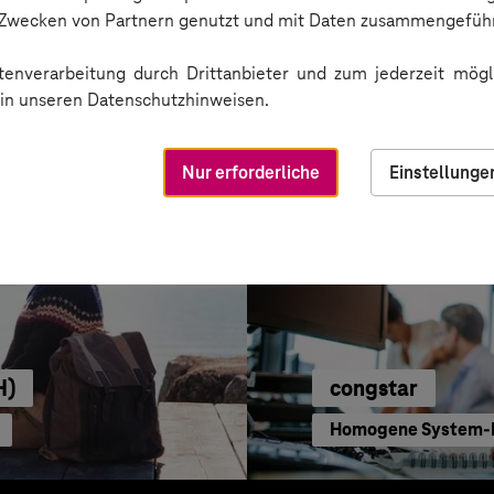
Automatisierter Im
n Zwecken von Partnern genutzt und mit Daten zusammengeführ
enverarbeitung durch Drittanbieter und zum jederzeit mögli
e in unseren Datenschutzhinweisen.
Nur erforderliche
Einstellunge
H)
congstar
Homogene System-L