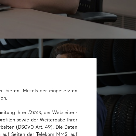
u bieten. Mittels der eingesetzten
den.
beitung Ihrer
Daten
, der Webseiten-
rofilen sowie der Weitergabe Ihrer
arbeiten (DSGVO Art. 49). Die Daten
H
ng auf Seiten der Telekom MMS, auf