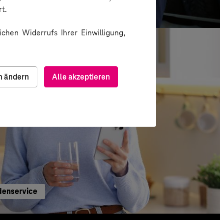
e sichere und effiziente KI-Nutzung
t.
chen Widerrufs Ihrer Einwilligung,
n ändern
Alle akzeptieren
denservice